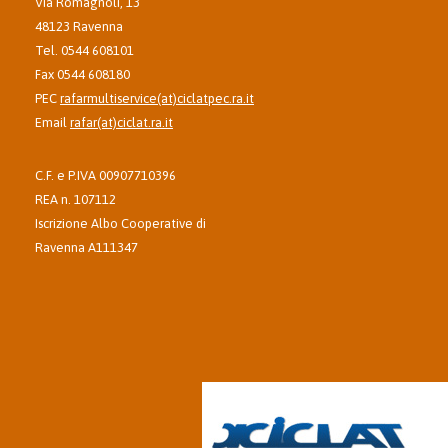
Via Romagnoli, 13
48123 Ravenna
Tel. 0544 608101
Fax 0544 608180
PEC
rafarmultiservice(at)ciclatpec.ra.it
Email
rafar(at)ciclat.ra.it
C.F. e P.IVA 00907710396
REA n. 107112
Iscrizione Albo Cooperative di
Ravenna A111347
Azienda del Gruppo