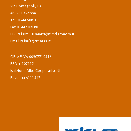
Via Romagnoli, 13
48123 Ravenna
Tel. 0544 608101
Fax 0544 608180
PEC
rafarmultiservice(at)ciclatpec.ra.it
Email
rafar(at)ciclat.ra.it
C.F. e P.IVA 00907710396
REA n. 107112
Iscrizione Albo Cooperative di
Ravenna A111347
Azienda del Gruppo